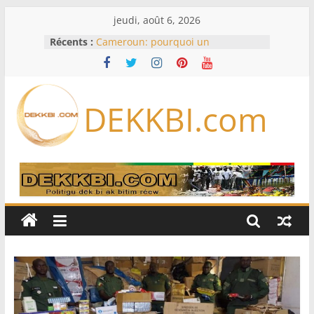
Passer
jeudi, août 6, 2026
au
Récents :
Cameroun: pourquoi un
contenu
remaniement au sommet de
l’armée alors que Paul Biya est hors
du pays
Meta se lance sur le marché des
DEKKBI.com
logiciels écrits par l’IA, dominé par
Anthropic et OpenAI
Bourse : l’Europe bat toujours des
records dans l’espoir d’un accord
Disney s’associe à TikTok pour tirer
davantage profit de ses univers
légendaires
France – Algérie: l’affaire Mehdi
Laribi relance la coopération
policière contre le narcotrafic