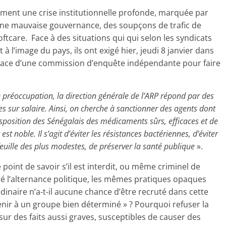
llement une crise institutionnelle profonde, marquée par
ne mauvaise gouvernance, des soupçons de trafic de
tcare. Face à des situations qui qui selon les syndicats
t à l’image du pays, ils ont exigé hier, jeudi 8 janvier dans
lace d’une commission d’enquête indépendante pour faire
e préoccupation, la direction générale de l’ARP répond par des
 sur salaire. Ainsi, on cherche à sanctionner des agents dont
 disposition des Sénégalais des médicaments sûrs, efficaces et de
st noble. Il s’agit d’éviter les résistances bactériennes, d’éviter
efeuille des plus modestes, de préserver la santé publique
».
 point de savoir s’il est interdit, ou même criminel de
é l’alternance politique, les mêmes pratiques opaques
inaire n’a-t-il aucune chance d’être recruté dans cette
ir à un groupe bien déterminé » ? Pourquoi refuser la
r des faits aussi graves, susceptibles de causer des