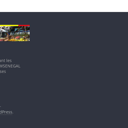
nt les
IEWSENEGAL
 ses
.
dPress
.