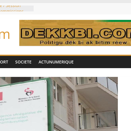
e / Session
 commissions
du jour ce lundi
re du président
om
n élu président
trois mois
u pouvoir
bie saoudite, le
uie signent un
PORT
SOCIETE
ACTUNUMERIQUE
interdit les
vre et de cobalt
oriser sa