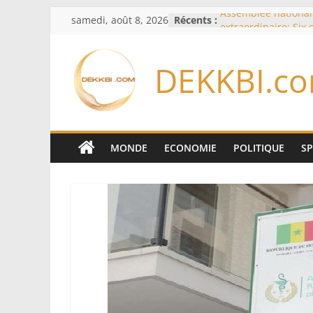
Passer
samedi, août 8, 2026
Récents :
Assemblée national
au
extraordinaire: Six
d’enquête à l’ordre 
contenu
Colombie: investitu
DEKKBI.c
de la Espriella
Bénin: Patrice Talo
du Sénat, moins de 
après son départ d
Moyen-Orient: l’Ara
Pakistan et la Turq
MONDE
ECONOMIE
POLITIQUE
S
accord de défense
RD Congo: Kinshasa 
exportations de cui
concentrés pour val
production