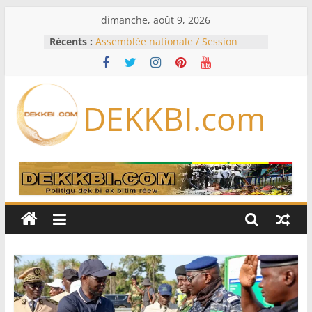
Passer
dimanche, août 9, 2026
au
Récents :
Assemblée nationale / Session
contenu
extraordinaire: Six commissions
d’enquête à l’ordre du jour ce lundi
Colombie: investiture du président
de la Espriella
DEKKBI.com
Bénin: Patrice Talon élu président
du Sénat, moins de trois mois
après son départ du pouvoir
Moyen-Orient: l’Arabie saoudite, le
Pakistan et la Turquie signent un
accord de défense
RD Congo: Kinshasa interdit les
exportations de cuivre et de cobalt
concentrés pour valoriser sa
production