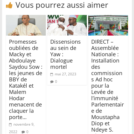
Vous pourrez aussi aimer
Promesses
Dissensions
DIRECT –
oubliées de
au sein de
Assemblée
Macky et
Yaw :
Nationale :
Abdoulaye
Dialogue
Installation
Saydou Sow :
mortel
des
les jeunes de
commission
mai 27, 2023
BBY de
s Ad hoc
0
Katakél et
pour la
Malem
Levée de
Hodar
l’immunité
menacent de
Parlementair
claquer la
e de
porte…
Moustapha
Diop et
novembre 9,
Ndeye S.
2022
0