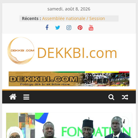
Passer
samedi, août 8, 2026
au
Récents :
Assemblée nationale / Session
contenu
extraordinaire: Six commissions
d’enquête à l’ordre du jour ce lundi
Colombie: investiture du président
de la Espriella
DEKKBI.com
Bénin: Patrice Talon élu président
du Sénat, moins de trois mois
après son départ du pouvoir
Moyen-Orient: l’Arabie saoudite, le
Pakistan et la Turquie signent un
accord de défense
RD Congo: Kinshasa interdit les
exportations de cuivre et de cobalt
concentrés pour valoriser sa
production