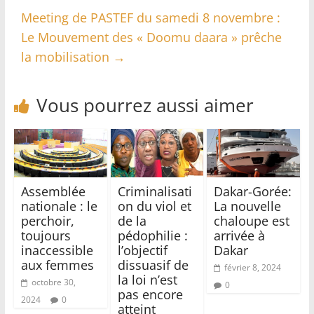
Meeting de PASTEF du samedi 8 novembre :
Le Mouvement des « Doomu daara » prêche
la mobilisation
→
Vous pourrez aussi aimer
Assemblée
Criminalisati
Dakar-Gorée:
nationale : le
on du viol et
La nouvelle
perchoir,
de la
chaloupe est
toujours
pédophilie :
arrivée à
inaccessible
l’objectif
Dakar
aux femmes
dissuasif de
février 8, 2024
la loi n’est
octobre 30,
0
pas encore
2024
0
atteint