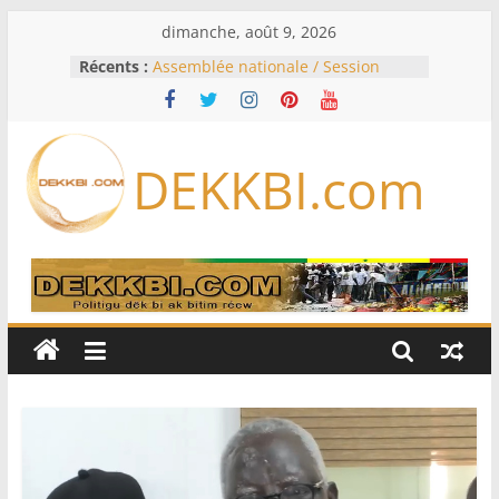
Passer
dimanche, août 9, 2026
au
Récents :
Assemblée nationale / Session
contenu
extraordinaire: Six commissions
d’enquête à l’ordre du jour ce lundi
Colombie: investiture du président
de la Espriella
DEKKBI.com
Bénin: Patrice Talon élu président
du Sénat, moins de trois mois
après son départ du pouvoir
Moyen-Orient: l’Arabie saoudite, le
Pakistan et la Turquie signent un
accord de défense
RD Congo: Kinshasa interdit les
exportations de cuivre et de cobalt
concentrés pour valoriser sa
production