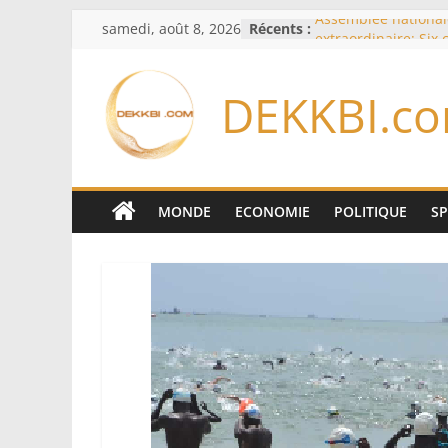
Passer
samedi, août 8, 2026
Récents :
Assemblée national
au
extraordinaire: Six
d’enquête à l’ordre 
contenu
Colombie: investitu
DEKKBI.c
de la Espriella
Bénin: Patrice Talo
du Sénat, moins de 
après son départ d
Moyen-Orient: l’Ara
Pakistan et la Turq
MONDE
ECONOMIE
POLITIQUE
S
accord de défense
RD Congo: Kinshasa 
exportations de cui
concentrés pour val
production