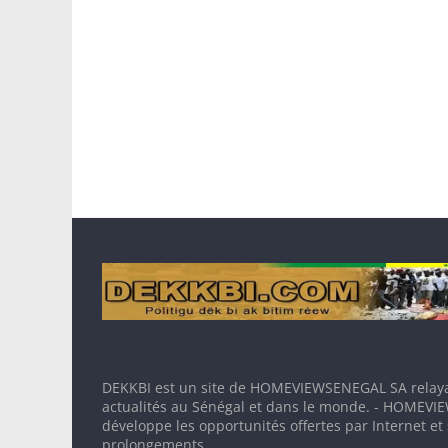
DEKKBI est un site de HOMEVIEWSENEGAL SA relaya
actualités au Sénégal et dans le monde. - HOMEV
développe les opportunités offertes par Internet et
prolongements.