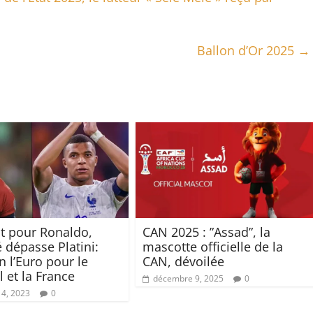
Ballon d’Or 2025
→
t pour Ronaldo,
CAN 2025 : ”Assad”, la
dépasse Platini:
mascotte officielle de la
n l’Euro pour le
CAN, dévoilée
 et la France
décembre 9, 2025
0
14, 2023
0