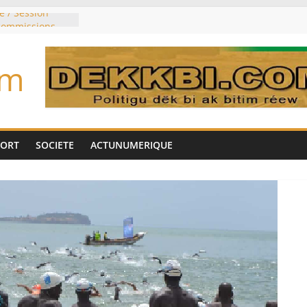
e / Session
 commissions
du jour ce lundi
re du président
om
n élu président
trois mois
u pouvoir
bie saoudite, le
uie signent un
PORT
SOCIETE
ACTUNUMERIQUE
interdit les
vre et de cobalt
oriser sa