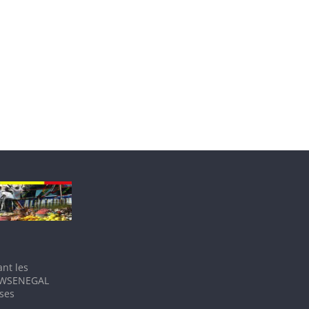
nt les
IEWSENEGAL
 ses