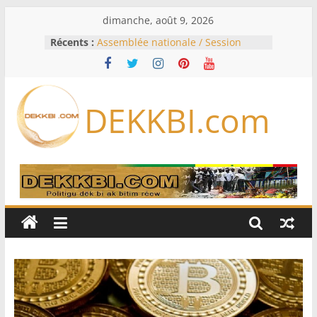
Passer
dimanche, août 9, 2026
au
Récents :
Assemblée nationale / Session
contenu
extraordinaire: Six commissions
d’enquête à l’ordre du jour ce lundi
Colombie: investiture du président
de la Espriella
DEKKBI.com
Bénin: Patrice Talon élu président
du Sénat, moins de trois mois
après son départ du pouvoir
Moyen-Orient: l’Arabie saoudite, le
Pakistan et la Turquie signent un
accord de défense
RD Congo: Kinshasa interdit les
exportations de cuivre et de cobalt
concentrés pour valoriser sa
production