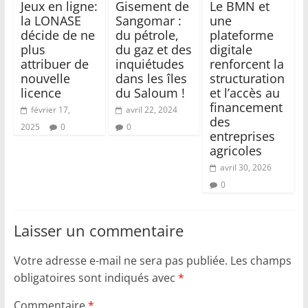
Jeux en ligne:
Gisement de
Le BMN et
la LONASE
Sangomar :
une
décide de ne
du pétrole,
plateforme
plus
du gaz et des
digitale
attribuer de
inquiétudes
renforcent la
nouvelle
dans les îles
structuration
licence
du Saloum !
et l’accès au
financement
février 17,
avril 22, 2024
des
2025
0
0
entreprises
agricoles
avril 30, 2026
0
Laisser un commentaire
Votre adresse e-mail ne sera pas publiée.
Les champs
obligatoires sont indiqués avec
*
Commentaire
*