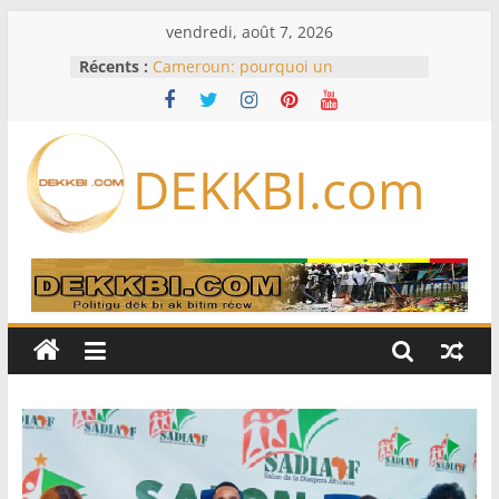
Passer
vendredi, août 7, 2026
au
Récents :
Cameroun: pourquoi un
contenu
remaniement au sommet de
l’armée alors que Paul Biya est hors
du pays
Meta se lance sur le marché des
DEKKBI.com
logiciels écrits par l’IA, dominé par
Anthropic et OpenAI
Bourse : l’Europe bat toujours des
records dans l’espoir d’un accord
Disney s’associe à TikTok pour tirer
davantage profit de ses univers
légendaires
France – Algérie: l’affaire Mehdi
Laribi relance la coopération
policière contre le narcotrafic