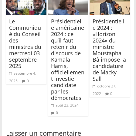
Le
Présidentiell
Présidentiell
Communiqu
e américaine
e 2024 :
é du Conseil
2024 : ce
«Horizon
des
qu’il faut
2024» du
ministres du
retenir du
ministre
mercredi 03
discours de
Moustapha
septembre
Kamala
Bâ impose la
2025
Harris,
candidature
officiellemen
de Macky
septembre 4,
t investie
Sall
2025
0
candidate
octobre 27,
par les
2022
0
démocrates
août 23, 2024
0
Laisser un commentaire