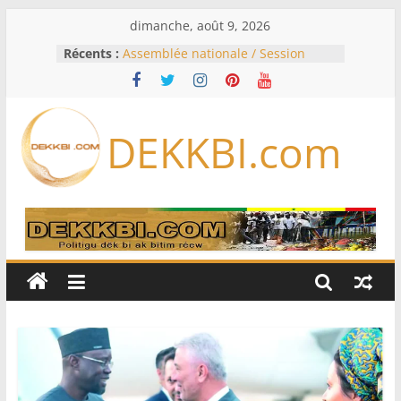
Passer
dimanche, août 9, 2026
au
Récents :
Assemblée nationale / Session
contenu
extraordinaire: Six commissions
d’enquête à l’ordre du jour ce lundi
Colombie: investiture du président
de la Espriella
DEKKBI.com
Bénin: Patrice Talon élu président
du Sénat, moins de trois mois
après son départ du pouvoir
Moyen-Orient: l’Arabie saoudite, le
Pakistan et la Turquie signent un
accord de défense
RD Congo: Kinshasa interdit les
exportations de cuivre et de cobalt
concentrés pour valoriser sa
production