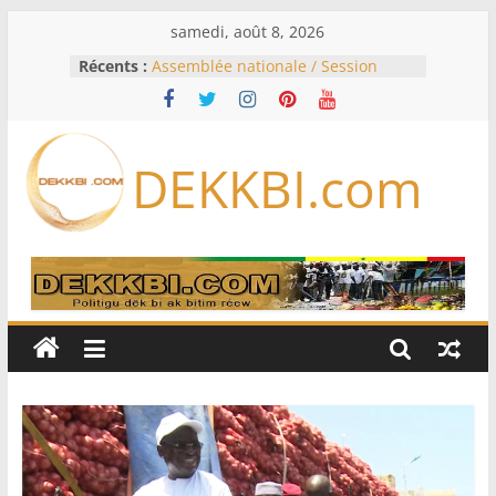
Passer
samedi, août 8, 2026
au
Récents :
Assemblée nationale / Session
contenu
extraordinaire: Six commissions
d’enquête à l’ordre du jour ce lundi
Colombie: investiture du président
de la Espriella
DEKKBI.com
Bénin: Patrice Talon élu président
du Sénat, moins de trois mois
après son départ du pouvoir
Moyen-Orient: l’Arabie saoudite, le
Pakistan et la Turquie signent un
accord de défense
RD Congo: Kinshasa interdit les
exportations de cuivre et de cobalt
concentrés pour valoriser sa
production