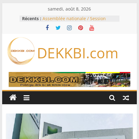
Passer
samedi, août 8, 2026
au
Récents :
Assemblée nationale / Session
contenu
extraordinaire: Six commissions
d’enquête à l’ordre du jour ce lundi
Colombie: investiture du président
de la Espriella
DEKKBI.com
Bénin: Patrice Talon élu président
du Sénat, moins de trois mois
après son départ du pouvoir
Moyen-Orient: l’Arabie saoudite, le
Pakistan et la Turquie signent un
accord de défense
RD Congo: Kinshasa interdit les
exportations de cuivre et de cobalt
concentrés pour valoriser sa
production