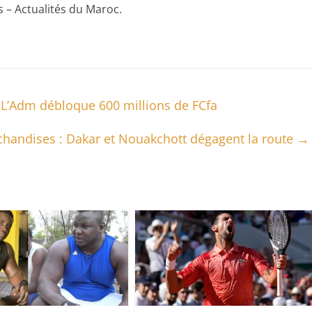
 – Actualités du Maroc.
 L’Adm débloque 600 millions de FCfa
handises : Dakar et Nouakchott dégagent la route
→