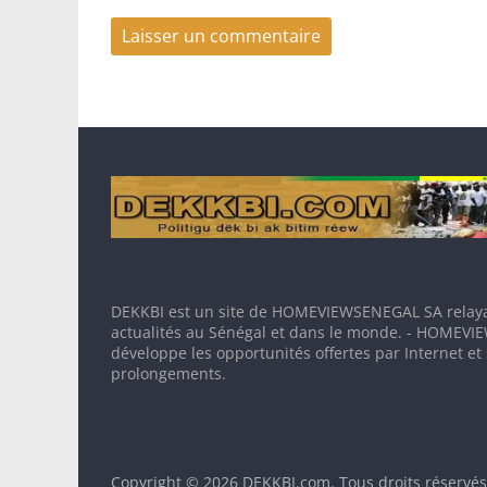
DEKKBI est un site de HOMEVIEWSENEGAL SA relaya
actualités au Sénégal et dans le monde. - HOMEV
développe les opportunités offertes par Internet et
prolongements.
Copyright © 2026
DEKKBI.com
. Tous droits réservés