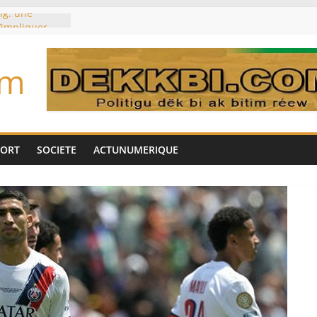
ig: une
’impliquer
gères», selon
om
toujours des
d’un accord
Tok pour tirer
es univers
aire Mehdi
PORT
SOCIETE
ACTUNUMERIQUE
ération
cotrafic
un
met de
 Biya est hors