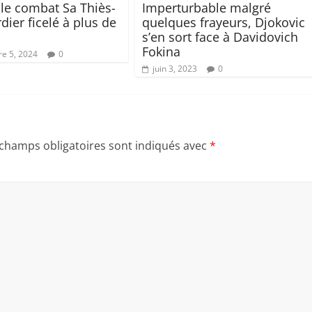
 le combat Sa Thiès-
Imperturbable malgré
ier ficelé à plus de
quelques frayeurs, Djokovic
s’en sort face à Davidovich
Fokina
e 5, 2024
0
juin 3, 2023
0
 champs obligatoires sont indiqués avec
*