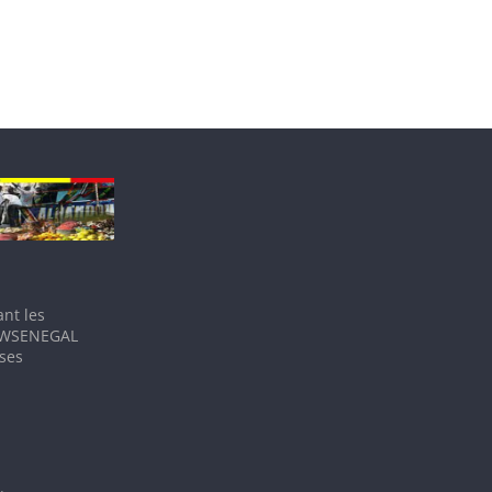
nt les
IEWSENEGAL
 ses
.