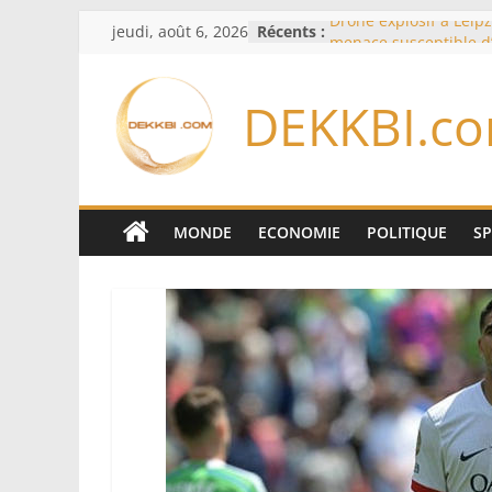
Passer
jeudi, août 6, 2026
Récents :
Drone explosif à Leipz
au
menace susceptible d
«des puissances étran
contenu
Berlin
DEKKBI.c
Bourse : l’Europe bat 
records dans l’espoir 
Disney s’associe à Tik
davantage profit de s
légendaires
France – Algérie: l’aff
MONDE
ECONOMIE
POLITIQUE
S
Laribi relance la coop
policière contre le nar
Cameroun: pourquoi 
remaniement au som
l’armée alors que Paul
du pays