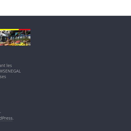
nt les
IEWSENEGAL
 ses
.
dPress
.