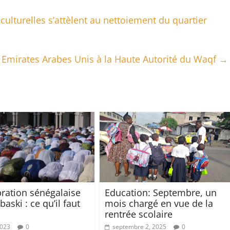
 culturelles s’attèlent au nettoiement du quartier
Emirates Arabes Unis à la Haute Autorité du Waqf
→
bration sénégalaise
Education: Septembre, un
baski : ce qu’il faut
mois chargé en vue de la
rentrée scolaire
2023
0
septembre 2, 2025
0