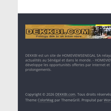
DEKKBI est un site de HOMEVIEWSENEGAL SA relaya
actualités au Sénégal et dans le monde. - HOMEV
développe les opportunités offertes par Internet et
prolongements.
Copyright © 2026
DEKKBI.com
. Tous droits réservés
Theme
ColorMag
par ThemeGrill. Propulsé par
Wor