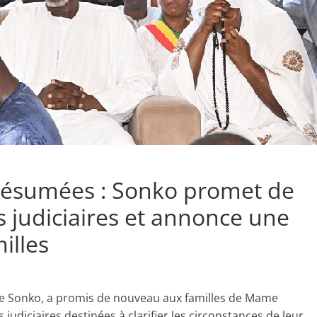
présumées : Sonko promet de
judiciaires et annonce une
illes
ne Sonko, a promis de nouveau aux familles de Mame
udiciaires destinées à clarifier les circonstances de leur