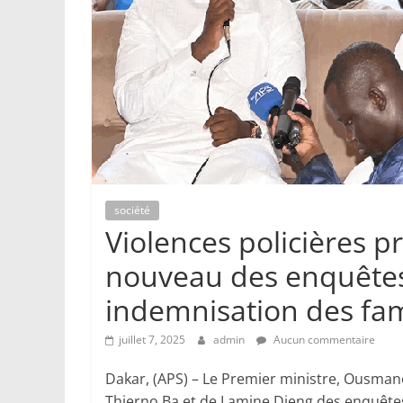
société
Violences policières 
nouveau des enquêtes 
indemnisation des fam
juillet 7, 2025
admin
Aucun commentaire
Dakar, (APS) – Le Premier ministre, Ousma
Thierno Ba et de Lamine Dieng des enquêtes j