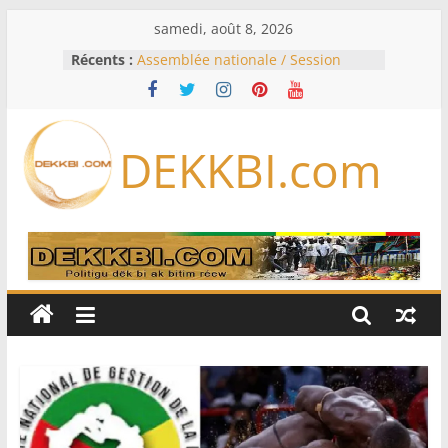
Passer
samedi, août 8, 2026
au
Récents :
Assemblée nationale / Session
contenu
extraordinaire: Six commissions
d’enquête à l’ordre du jour ce lundi
Colombie: investiture du président
de la Espriella
DEKKBI.com
Bénin: Patrice Talon élu président
du Sénat, moins de trois mois
après son départ du pouvoir
Moyen-Orient: l’Arabie saoudite, le
Pakistan et la Turquie signent un
accord de défense
RD Congo: Kinshasa interdit les
exportations de cuivre et de cobalt
concentrés pour valoriser sa
production