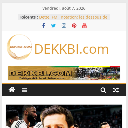
Passer
vendredi, août 7, 2026
au
Récents :
Dette, FMI, notation: les dessous de
contenu
l’effondrement des IDE au
Sénégal…comment le Sénégal est
passé de 3 milliards à 37 millions
de dollars
DEKKBI.com
Bénin: Patrice Talon élu président
du Sénat, moins de trois mois
après son départ du pouvoir
Moyen-Orient: l’Arabie saoudite, le
Pakistan et la Turquie signent un
accord de défense
RD Congo: Kinshasa interdit les
exportations de cuivre et de cobalt
concentrés pour valoriser sa
production
Assemblée nationale / Session
extraordinaire: Six commissions
d’enquête à l’ordre du jour ce lundi