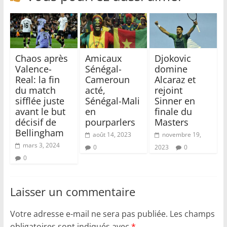
Chaos après
Amicaux
Djokovic
Valence-
Sénégal-
domine
Real: la fin
Cameroun
Alcaraz et
du match
acté,
rejoint
sifflée juste
Sénégal-Mali
Sinner en
avant le but
en
finale du
décisif de
pourparlers
Masters
Bellingham
août 14, 2023
novembre 19,
mars 3, 2024
0
2023
0
0
Laisser un commentaire
Votre adresse e-mail ne sera pas publiée.
Les champs
obligatoires sont indiqués avec
*