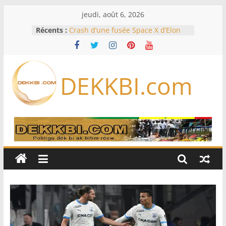
Passer
jeudi, août 6, 2026
au
Récents :
Crash d’une fusée Space X d’Elon
contenu
Musk sur la Lune: entre pollution
spatiale et ouverture sur la
formation des systèmes planétaires
Équipe nationale : Souleymane
DEKKBI.com
Diallo devrait assurer l’intérim des
Lions en septembre
Mondial 2026 – L’exode sur les
bancs africains : Sept
sélectionneurs sur 10 déjà partis
Sécheresse: Faut-il stocker l’eau?
À Ceuta, le bilan des morts monte à
75 côté espagnol, 11 côté marocain