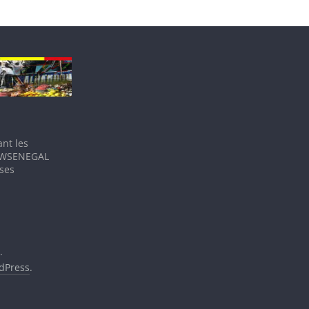
nt les
IEWSENEGAL
 ses
.
dPress
.