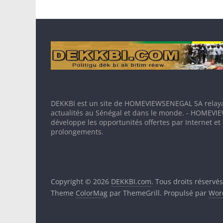
DEKKBI est un site de HOMEVIEWSENEGAL SA relaya
actualités au Sénégal et dans le monde. - HOMEV
développe les opportunités offertes par Internet et
prolongements.
Copyright © 2026
DEKKBI.com
. Tous droits réservés
Theme
ColorMag
par ThemeGrill. Propulsé par
Wor