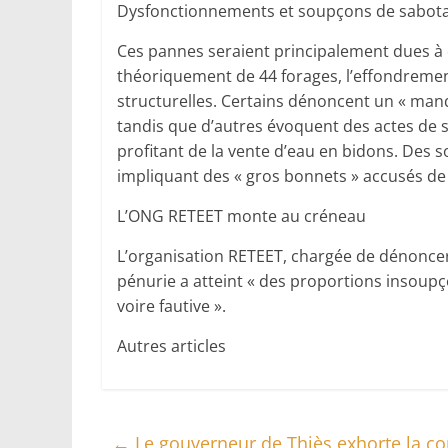
Dysfonctionnements et soupçons de sabot
Ces pannes seraient principalement dues à d
théoriquement de 44 forages, l’effondrement
structurelles. Certains dénoncent un « man
tandis que d’autres évoquent des actes de
profitant de la vente d’eau en bidons. Des 
impliquant des « gros bonnets » accusés d
L’ONG RETEET monte au créneau
L’organisation RETEET, chargée de dénoncer l
pénurie a atteint « des proportions insoupço
voire fautive ».
Autres articles
←
Le gouverneur de Thiès exhorte la c