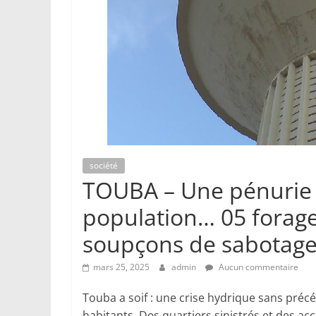
société
TOUBA – Une pénurie 
population… 05 forag
soupçons de sabotag
mars 25, 2025
admin
Aucun commentaire
Touba a soif : une crise hydrique sans pré
habitants. Des quartiers sinistrés et des ac