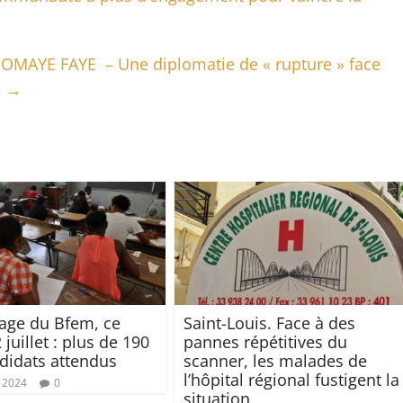
MAYE FAYE – Une diplomatie de « rupture » face
e
→
age du Bfem, ce
Saint-Louis. Face à des
 juillet : plus de 190
pannes répétitives du
didats attendus
scanner, les malades de
l’hôpital régional fustigent la
, 2024
0
situation