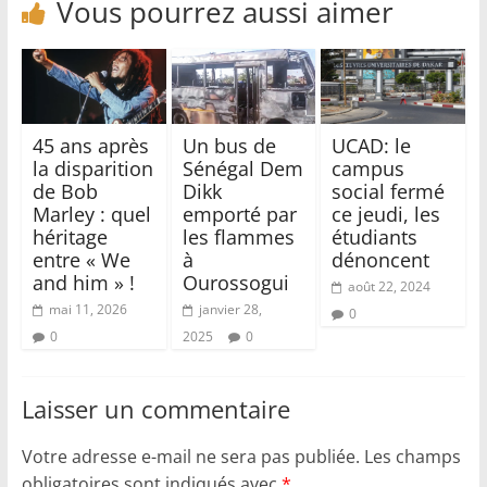
Vous pourrez aussi aimer
45 ans après
Un bus de
UCAD: le
la disparition
Sénégal Dem
campus
de Bob
Dikk
social fermé
Marley : quel
emporté par
ce jeudi, les
héritage
les flammes
étudiants
entre « We
à
dénoncent
and him » !
Ourossogui
août 22, 2024
mai 11, 2026
janvier 28,
0
0
2025
0
Laisser un commentaire
Votre adresse e-mail ne sera pas publiée.
Les champs
obligatoires sont indiqués avec
*