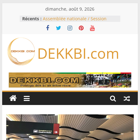
Passer
dimanche, août 9, 2026
au
Récents :
Assemblée nationale / Session
contenu
extraordinaire: Six commissions
d’enquête à l’ordre du jour ce lundi
Colombie: investiture du président
de la Espriella
DEKKBI.com
Bénin: Patrice Talon élu président
du Sénat, moins de trois mois
après son départ du pouvoir
Moyen-Orient: l’Arabie saoudite, le
Pakistan et la Turquie signent un
accord de défense
RD Congo: Kinshasa interdit les
exportations de cuivre et de cobalt
concentrés pour valoriser sa
production