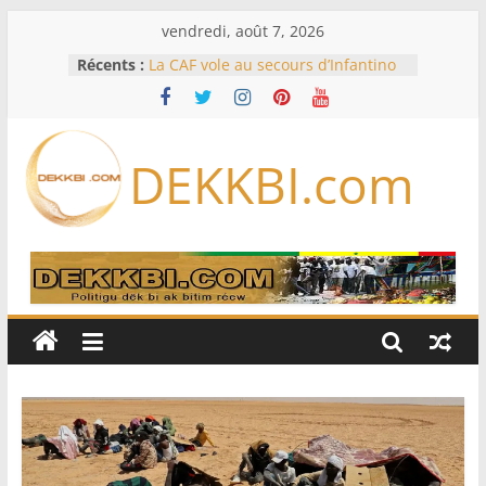
Passer
vendredi, août 7, 2026
au
Récents :
La CAF vole au secours d’Infantino
contenu
et de la FIFA
Assemblée nationale : trois projets
et deux propositions de loi au
menu de la session extraordinaire,
DEKKBI.com
lundi
Foot : le Barça annule un amical au
Maroc après la crise migratoire de
Ceuta
Une hausse en glissement annuel
de 0,4 % des prix à la
consommation en juin
Préparation Hajj 2027 : les
voyagistes privés appellent à
anticiper les nouvelles exigences
saoudiennes