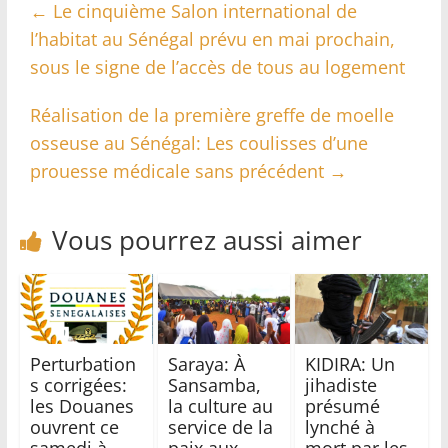
←
Le cinquième Salon international de
l’habitat au Sénégal prévu en mai prochain,
sous le signe de l’accès de tous au logement
Réalisation de la première greffe de moelle
osseuse au Sénégal: Les coulisses d’une
prouesse médicale sans précédent
→
Vous pourrez aussi aimer
Perturbation
Saraya: À
KIDIRA: Un
s corrigées:
Sansamba,
jihadiste
les Douanes
la culture au
présumé
ouvrent ce
service de la
lynché à
samedi à
paix aux
mort par les