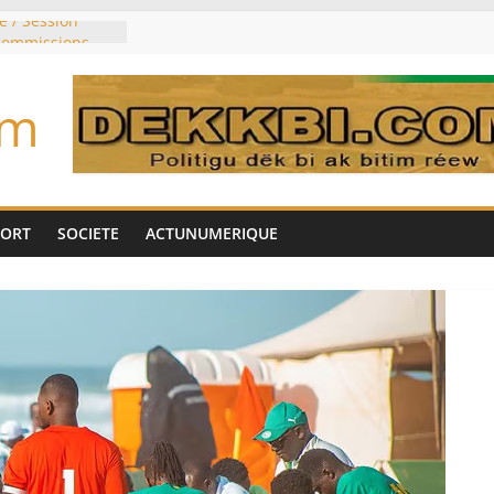
e / Session
 commissions
du jour ce lundi
re du président
om
n élu président
trois mois
u pouvoir
bie saoudite, le
uie signent un
PORT
SOCIETE
ACTUNUMERIQUE
interdit les
vre et de cobalt
oriser sa