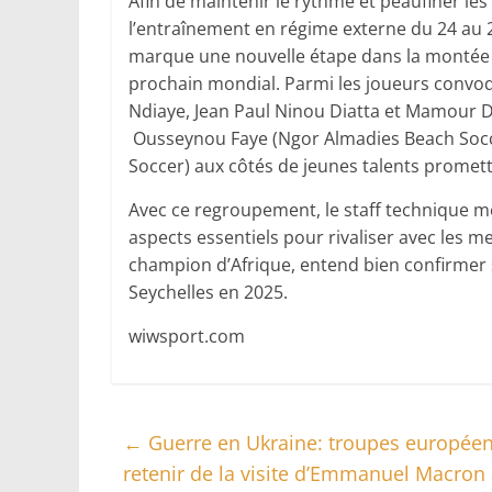
Afin de maintenir le rythme et peaufiner le
l’entraînement en régime externe du 24 au 2
marque une nouvelle étape dans la montée e
prochain mondial. Parmi les joueurs convoq
Ndiaye, Jean Paul Ninou Diatta et Mamour D
Ousseynou Faye (Ngor Almadies Beach Socce
Soccer) aux côtés de jeunes talents promett
Avec ce regroupement, le staff technique met
aspects essentiels pour rivaliser avec les m
champion d’Afrique, entend bien confirmer 
Seychelles en 2025.
wiwsport.com
←
Guerre en Ukraine: troupes européenn
retenir de la visite d’Emmanuel Macron