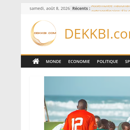
Passer
samedi, août 8, 2026
Récents :
Assemblée national
au
extraordinaire: Six
d’enquête à l’ordre 
contenu
Colombie: investitu
DEKKBI.c
de la Espriella
Bénin: Patrice Talo
du Sénat, moins de 
après son départ d
Moyen-Orient: l’Ara
Pakistan et la Turq
MONDE
ECONOMIE
POLITIQUE
S
accord de défense
RD Congo: Kinshasa 
exportations de cui
concentrés pour val
production