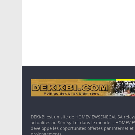
DEKKBI est un site de HOMEVIEWSENEGAL SA relaya
actualités au Sénégal et dans le monde. - HOMEV
développe les opportunités offertes par Internet et
prolongements.