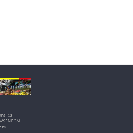
nt les
IEWSENEGAL
 ses