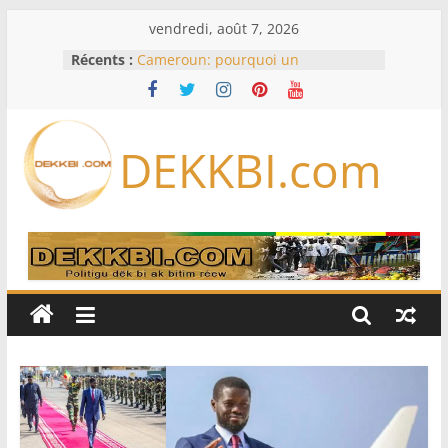
Passer
vendredi, août 7, 2026
au
Récents :
Cameroun: pourquoi un
contenu
remaniement au sommet de
l’armée alors que Paul Biya est hors
du pays
Meta se lance sur le marché des
DEKKBI.com
logiciels écrits par l’IA, dominé par
Anthropic et OpenAI
Bourse : l’Europe bat toujours des
records dans l’espoir d’un accord
Disney s’associe à TikTok pour tirer
davantage profit de ses univers
légendaires
France – Algérie: l’affaire Mehdi
Laribi relance la coopération
policière contre le narcotrafic