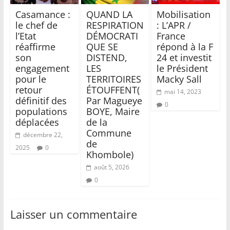
Casamance :
QUAND LA
Mobilisation
le chef de
RESPIRATION
: L’APR /
l’Etat
DÉMOCRATI
France
réaffirme
QUE SE
répond à la F
son
DISTEND,
24 et investit
engagement
LES
le Président
pour le
TERRITOIRES
Macky Sall
retour
ÉTOUFFENT(
mai 14, 2023
définitif des
Par Magueye
0
populations
BOYE, Maire
déplacées
de la
Commune
décembre 22,
de
2025
0
Khombole)
août 5, 2026
0
Laisser un commentaire