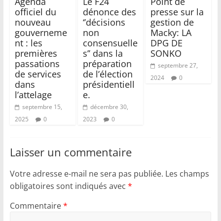
Agenda
Le F24
Point de
officiel du
dénonce des
presse sur la
nouveau
‘’décisions
gestion de
gouverneme
non
Macky: LA
nt : les
consensuelle
DPG DE
premières
s’’ dans la
SONKO
passations
préparation
septembre 27,
de services
de l’élection
2024
0
dans
présidentiell
l’attelage
e.
septembre 15,
décembre 30,
2025
0
2023
0
Laisser un commentaire
Votre adresse e-mail ne sera pas publiée.
Les champs
obligatoires sont indiqués avec
*
Commentaire
*