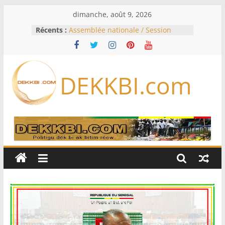
Passer
dimanche, août 9, 2026
au
Récents :
Assemblée nationale / Session
contenu
extraordinaire: Six commissions
d’enquête à l’ordre du jour ce lundi
Colombie: investiture du président
de la Espriella
DEKKBI.com
Bénin: Patrice Talon élu président
du Sénat, moins de trois mois
après son départ du pouvoir
Moyen-Orient: l’Arabie saoudite, le
Pakistan et la Turquie signent un
accord de défense
RD Congo: Kinshasa interdit les
exportations de cuivre et de cobalt
concentrés pour valoriser sa
production