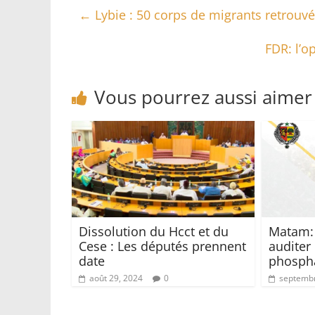
←
Lybie : 50 corps de migrants retrou
FDR: l’o
Vous pourrez aussi aimer
Dissolution du Hcct et du
Matam: 
Cese : Les députés prennent
auditer 
date
phosph
août 29, 2024
0
septembr