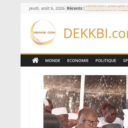
Passer
jeudi, août 6, 2026
Récents :
Cameroun: pourquoi 
au
remaniement au som
l’armée alors que Paul
contenu
du pays
DEKKBI.c
Meta se lance sur le 
logiciels écrits par l’
Anthropic et OpenAI
Bourse : l’Europe bat 
records dans l’espoir 
Disney s’associe à Tik
MONDE
ECONOMIE
POLITIQUE
S
davantage profit de s
légendaires
France – Algérie: l’aff
Laribi relance la coop
policière contre le nar