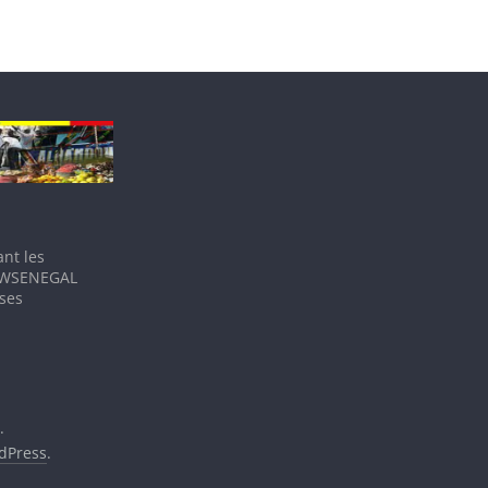
nt les
IEWSENEGAL
 ses
.
dPress
.