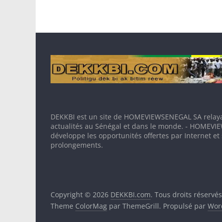
DEKKBI est un site de HOMEVIEWSENEGAL SA relaya
actualités au Sénégal et dans le monde. - HOMEV
développe les opportunités offertes par Internet et
prolongements.
Copyright © 2026
DEKKBI.com
. Tous droits réservés
Theme
ColorMag
par ThemeGrill. Propulsé par
Wor