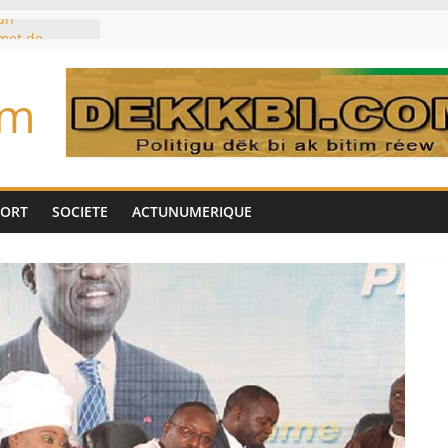
un
met de
 Biya est hors
om
marché des
IA, dominé par
toujours des
d’un accord
Tok pour tirer
PORT
SOCIETE
ACTUNUMERIQUE
es univers
aire Mehdi
ération
cotrafic