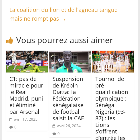
La coalition du lion et de l’agneau tangue
mais ne rompt pas
→
Vous pourrez aussi aimer
C1: pas de
Suspension
Tournoi de
miracle pour
de Krépin
pré-
le Real
Diatta: la
qualification
Madrid, puni
Fédération
olympique :
et éliminé
sénégalaise
Sénégal
par Arsenal
de football
Nigeria (93-
saisit la CAF
87) : les
avril 17, 2025
Lions
avril 26, 2024
0
s’offrent
0
d’entrée les