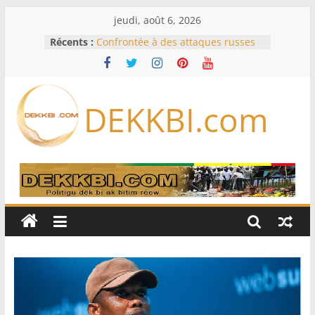
Passer
jeudi, août 6, 2026
au
Récents :
Confrontée à des attaques russes
contenu
quotidiennes, l’Ukraine ordonne
des évacuations à Kramatorsk
France – Algérie: l’affaire Mehdi
Laribi relance la coopération
DEKKBI.com
policière contre le narcotrafic
Cameroun: pourquoi un
remaniement au sommet de
l’armée alors que Paul Biya est hors
du pays
Drone explosif à Leipzig: une
menace susceptible d’impliquer
«des puissances étrangères», selon
Berlin
« Des erreurs ont été commises »