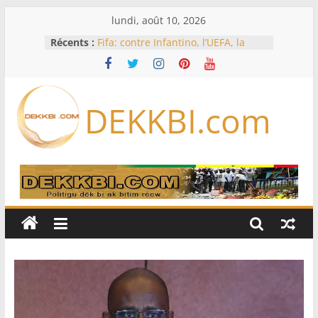
Passer
lundi, août 10, 2026
au
Récents :
Fifa: contre Infantino, l’UEFA, la
contenu
Concacaf et l’AFC veulent rallier « la
famille du football »
L’Iran exige pour rouvrir Ormuz
que les Etats-Unis acceptent
DEKKBI.com
« toutes » ses conditions
Test de dépistage de drogue pour
un pilote d’Air India après un
sérieux incident en vol
Licenciements massifs: le député
Mbaye DIONE interpelle le
gouvernement sur plus de 30 000
emplois
Le projet d’autonomie de la Corse
divise les indépendantistes