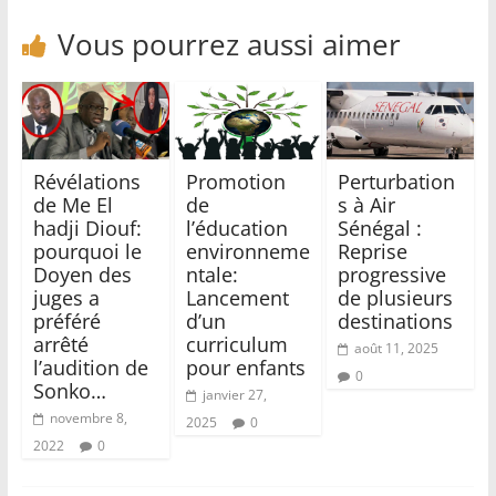
Vous pourrez aussi aimer
Révélations
Promotion
Perturbation
de Me El
de
s à Air
hadji Diouf:
l’éducation
Sénégal :
pourquoi le
environneme
Reprise
Doyen des
ntale:
progressive
juges a
Lancement
de plusieurs
préféré
d’un
destinations
arrêté
curriculum
août 11, 2025
l’audition de
pour enfants
0
Sonko…
janvier 27,
novembre 8,
2025
0
2022
0