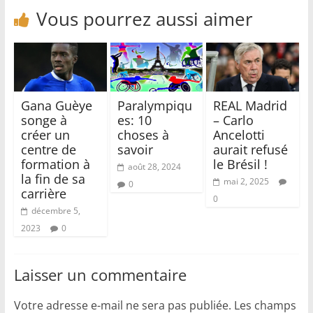
Vous pourrez aussi aimer
Gana Guèye
Paralympiqu
REAL Madrid
songe à
es: 10
– Carlo
créer un
choses à
Ancelotti
centre de
savoir
aurait refusé
formation à
le Brésil !
août 28, 2024
la fin de sa
mai 2, 2025
0
carrière
0
décembre 5,
2023
0
Laisser un commentaire
Votre adresse e-mail ne sera pas publiée.
Les champs