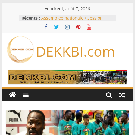
Passer
vendredi, août 7, 2026
au
Récents :
Assemblée nationale / Session
contenu
extraordinaire: Six commissions
d’enquête à l’ordre du jour ce lundi
Colombie: investiture du président
de la Espriella
DEKKBI.com
Bénin: Patrice Talon élu président
du Sénat, moins de trois mois
après son départ du pouvoir
Moyen-Orient: l’Arabie saoudite, le
Pakistan et la Turquie signent un
accord de défense
RD Congo: Kinshasa interdit les
exportations de cuivre et de cobalt
concentrés pour valoriser sa
production