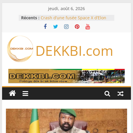
Passer
jeudi, août 6, 2026
au
Récents :
Crash d’une fusée Space X d’Elon
contenu
Musk sur la Lune: entre pollution
spatiale et ouverture sur la
formation des systèmes planétaires
Équipe nationale : Souleymane
DEKKBI.com
Diallo devrait assurer l’intérim des
Lions en septembre
Mondial 2026 – L’exode sur les
bancs africains : Sept
sélectionneurs sur 10 déjà partis
Sécheresse: Faut-il stocker l’eau?
À Ceuta, le bilan des morts monte à
75 côté espagnol, 11 côté marocain