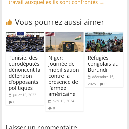
travail auxquelles ils sont confrontés
→
Vous pourrez aussi aimer
Tunisie: des
Niger:
Réfugiés
eurodéputés
journée de
congolais au
dénoncent la
mobilisation
Burundi
détention
contre la
décembre 16,
d’opposants
présence de
2025
0
politiques
l’armée
américaine
juillet 13, 2023
avril 13, 2024
0
0
Laisser un commentaire