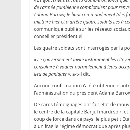
« Le gouvernement de la Gambie annonce que, s
de l’armée gambienne complotaient pour renve
Adama Barrow, le haut commandement (des fo
militaire hier et a arrêté quatre soldats liés à c
communiqué publié sur les réseaux sociaux
conseiller présidentiel.
Les quatre soldats sont interrogés par la poli
« Le gouvernement invite instamment les citoyen
consulaire à vaquer normalement à leurs occupati
lieu de paniquer »
, a-t-il dit.
Aucune confirmation n’a été obtenue d’au
l’administration du président Adama Barro
De rares témoignages ont fait état de mouv
le centre de la capitale Banjul mardi soir, e
coup de force dans ce pays, le plus petit E
à un fragile régime démocratique après plu