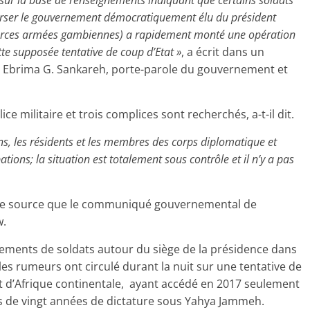
ur la base de renseignements indiquant que certains soldats
rser le gouvernement démocratiquement élu du président
rces armées gambiennes) a rapidement monté une opération
ette supposée tentative de coup d’Etat »
, a écrit dans un
 Ebrima G. Sankareh, porte-parole du gouvernement et
ce militaire et trois complices sont recherchés, a-t-il dit.
s, les résidents et les membres des corps diplomatique et
ons; la situation est totalement sous contrôle et il n’y a pas
tre source que le communiqué gouvernemental de
w.
ements de soldats autour du siège de la présidence dans
t les rumeurs ont circulé durant la nuit sur une tentative de
tat d’Afrique continentale, ayant accédé en 2017 seulement
s de vingt années de dictature sous Yahya Jammeh.