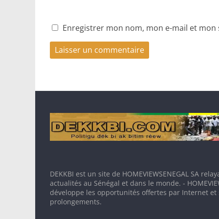
Enregistrer mon nom, mon e-mail et mon 
DEKKBI est un site de HOMEVIEWSENEGAL SA relaya
actualités au Sénégal et dans le monde. - HOMEV
développe les opportunités offertes par Internet et
prolongements.