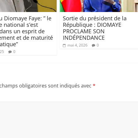
u Diomaye Faye: ” le
Sortie du président de la
 national s’est
République : DIOMAYE
dans un esprit de
PROCLAME SON
ment et de maturité
INDÉPENDANCE
atique”
mai 4, 2026
0
025
0
 champs obligatoires sont indiqués avec
*