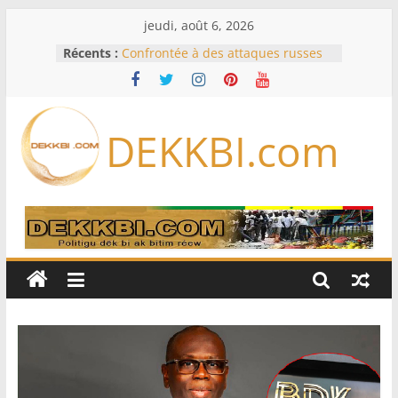
Passer
jeudi, août 6, 2026
au
Récents :
Confrontée à des attaques russes
contenu
quotidiennes, l’Ukraine ordonne
des évacuations à Kramatorsk
France – Algérie: l’affaire Mehdi
Laribi relance la coopération
DEKKBI.com
policière contre le narcotrafic
Cameroun: pourquoi un
remaniement au sommet de
l’armée alors que Paul Biya est hors
du pays
Drone explosif à Leipzig: une
menace susceptible d’impliquer
«des puissances étrangères», selon
Berlin
« Des erreurs ont été commises »