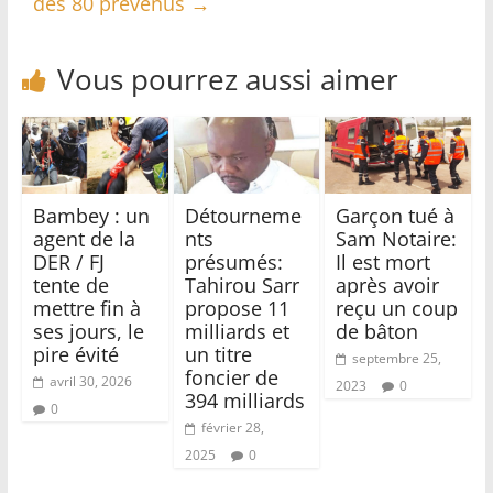
des 80 prévenus
→
Vous pourrez aussi aimer
Bambey : un
Détourneme
Garçon tué à
agent de la
nts
Sam Notaire:
DER / FJ
présumés:
Il est mort
tente de
Tahirou Sarr
après avoir
mettre fin à
propose 11
reçu un coup
ses jours, le
milliards et
de bâton
pire évité
un titre
septembre 25,
foncier de
avril 30, 2026
2023
0
394 milliards
0
février 28,
2025
0