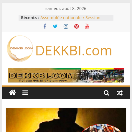
Passer
samedi, août 8, 2026
au
Récents :
Assemblée nationale / Session
contenu
extraordinaire: Six commissions
d’enquête à l’ordre du jour ce lundi
Colombie: investiture du président
de la Espriella
DEKKBI.com
Bénin: Patrice Talon élu président
du Sénat, moins de trois mois
après son départ du pouvoir
Moyen-Orient: l’Arabie saoudite, le
Pakistan et la Turquie signent un
accord de défense
RD Congo: Kinshasa interdit les
exportations de cuivre et de cobalt
concentrés pour valoriser sa
production