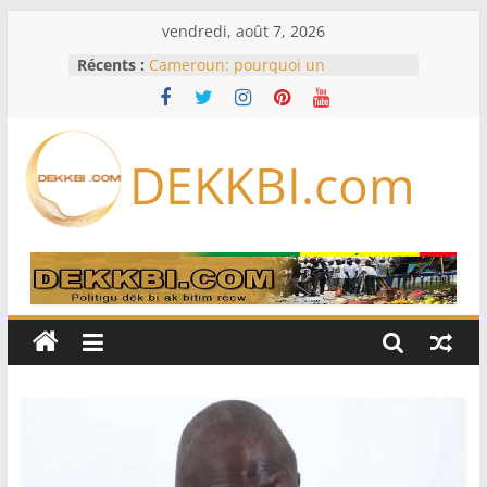
Passer
vendredi, août 7, 2026
au
Récents :
Cameroun: pourquoi un
contenu
remaniement au sommet de
l’armée alors que Paul Biya est hors
du pays
Meta se lance sur le marché des
DEKKBI.com
logiciels écrits par l’IA, dominé par
Anthropic et OpenAI
Bourse : l’Europe bat toujours des
records dans l’espoir d’un accord
Disney s’associe à TikTok pour tirer
davantage profit de ses univers
légendaires
France – Algérie: l’affaire Mehdi
Laribi relance la coopération
policière contre le narcotrafic