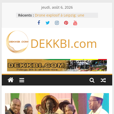
Passer
jeudi, août 6, 2026
au
Récents :
Drone explosif à Leipzig: une
contenu
menace susceptible d’impliquer
«des puissances étrangères», selon
Berlin
Bourse : l’Europe bat toujours des
DEKKBI.com
records dans l’espoir d’un accord
Disney s’associe à TikTok pour tirer
davantage profit de ses univers
légendaires
France – Algérie: l’affaire Mehdi
Laribi relance la coopération
policière contre le narcotrafic
Cameroun: pourquoi un
remaniement au sommet de
l’armée alors que Paul Biya est hors
du pays