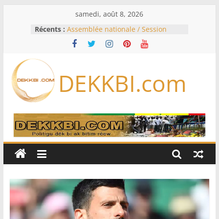
Passer
samedi, août 8, 2026
au
Récents :
Assemblée nationale / Session
contenu
extraordinaire: Six commissions
d’enquête à l’ordre du jour ce lundi
Colombie: investiture du président
de la Espriella
DEKKBI.com
Bénin: Patrice Talon élu président
du Sénat, moins de trois mois
après son départ du pouvoir
Moyen-Orient: l’Arabie saoudite, le
Pakistan et la Turquie signent un
accord de défense
RD Congo: Kinshasa interdit les
exportations de cuivre et de cobalt
concentrés pour valoriser sa
production