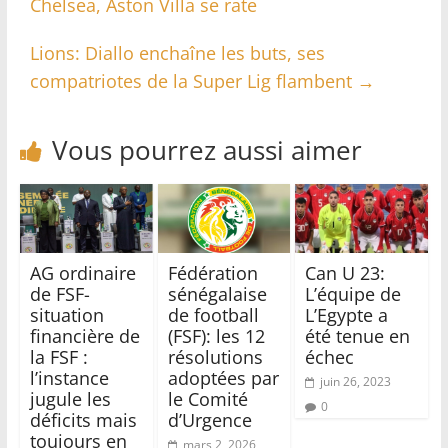
Chelsea, Aston Villa se rate
Lions: Diallo enchaîne les buts, ses
compatriotes de la Super Lig flambent
→
Vous pourrez aussi aimer
AG ordinaire
Fédération
Can U 23:
de FSF-
sénégalaise
L’équipe de
situation
de football
L’Egypte a
financière de
(FSF): les 12
été tenue en
la FSF :
résolutions
échec
l’instance
adoptées par
juin 26, 2023
jugule les
le Comité
0
déficits mais
d’Urgence
toujours en
mars 2, 2026