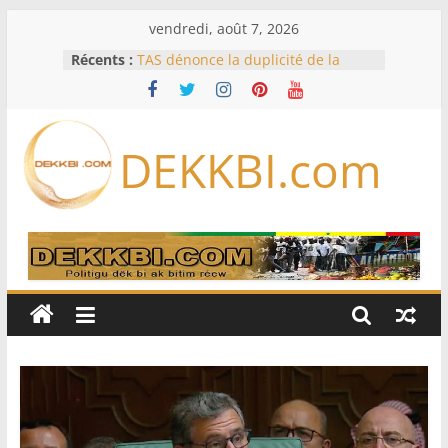
Passer
vendredi, août 7, 2026
au
Récents :
TAS dénonce la duplicité de la
contenu
majorité parlementaire
RD Congo: Kinshasa interdit les
exportations de cuivre et de cobalt
concentrés pour valoriser sa
DEKKBI.com
production
Assemblée nationale / Session
extraordinaire: Six commissions
d’enquête à l’ordre du jour ce lundi
Dette, FMI, notation: les dessous de
l’effondrement des IDE au
Sénégal…comment le Sénégal est
passé de 3 milliards à 37 millions
de dollars
61e Grand Prix du chef de l’Etat : Ce
sera « hippiques » à Thiès