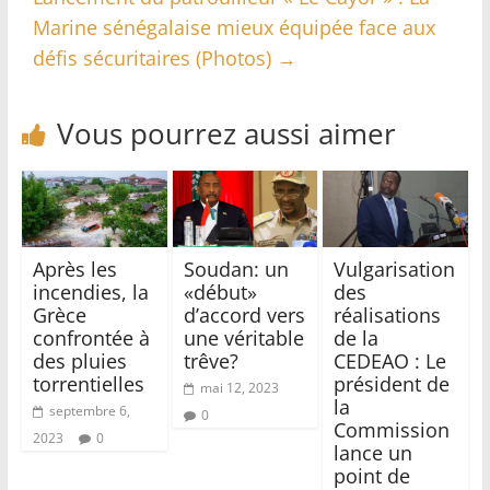
Marine sénégalaise mieux équipée face aux
défis sécuritaires (Photos)
→
Vous pourrez aussi aimer
Après les
Soudan: un
Vulgarisation
incendies, la
«début»
des
Grèce
d’accord vers
réalisations
confrontée à
une véritable
de la
des pluies
trêve?
CEDEAO : Le
torrentielles
président de
mai 12, 2023
la
septembre 6,
0
Commission
2023
0
lance un
point de