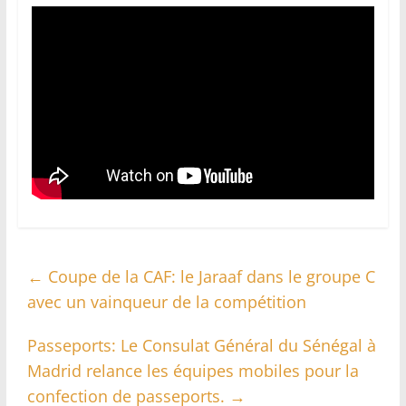
←
Coupe de la CAF: le Jaraaf dans le groupe C
avec un vainqueur de la compétition
Passeports: Le Consulat Général du Sénégal à
Madrid relance les équipes mobiles pour la
confection de passeports.
→