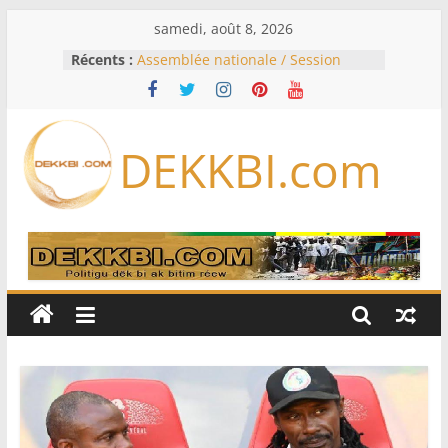
Passer
samedi, août 8, 2026
au
Récents :
Assemblée nationale / Session
contenu
extraordinaire: Six commissions
d’enquête à l’ordre du jour ce lundi
Colombie: investiture du président
de la Espriella
DEKKBI.com
Bénin: Patrice Talon élu président
du Sénat, moins de trois mois
après son départ du pouvoir
Moyen-Orient: l’Arabie saoudite, le
Pakistan et la Turquie signent un
accord de défense
RD Congo: Kinshasa interdit les
exportations de cuivre et de cobalt
concentrés pour valoriser sa
production