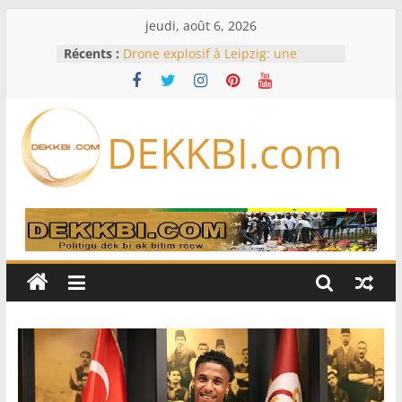
Passer
jeudi, août 6, 2026
au
Récents :
Drone explosif à Leipzig: une
contenu
menace susceptible d’impliquer
«des puissances étrangères», selon
Berlin
Bourse : l’Europe bat toujours des
DEKKBI.com
records dans l’espoir d’un accord
Disney s’associe à TikTok pour tirer
davantage profit de ses univers
légendaires
France – Algérie: l’affaire Mehdi
Laribi relance la coopération
policière contre le narcotrafic
Cameroun: pourquoi un
remaniement au sommet de
l’armée alors que Paul Biya est hors
du pays