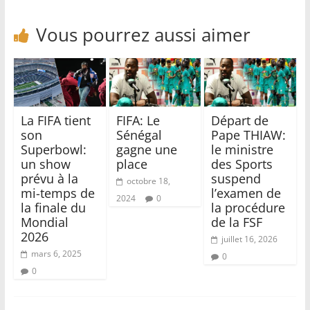
Vous pourrez aussi aimer
La FIFA tient
FIFA: Le
Départ de
son
Sénégal
Pape THIAW:
Superbowl:
gagne une
le ministre
un show
place
des Sports
prévu à la
suspend
octobre 18,
mi-temps de
l’examen de
2024
0
la finale du
la procédure
Mondial
de la FSF
2026
juillet 16, 2026
mars 6, 2025
0
0