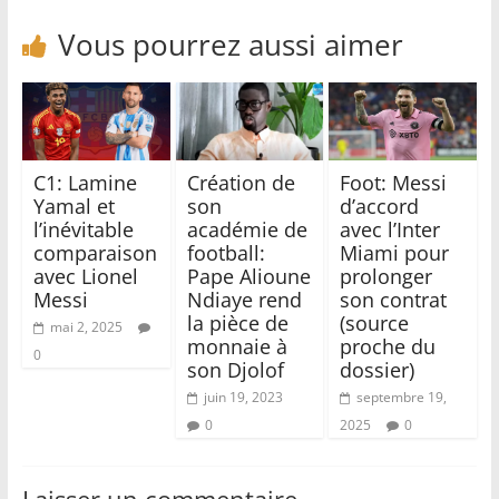
Vous pourrez aussi aimer
C1: Lamine
Création de
Foot: Messi
Yamal et
son
d’accord
l’inévitable
académie de
avec l’Inter
comparaison
football:
Miami pour
avec Lionel
Pape Alioune
prolonger
Messi
Ndiaye rend
son contrat
la pièce de
(source
mai 2, 2025
monnaie à
proche du
0
son Djolof
dossier)
juin 19, 2023
septembre 19,
0
2025
0
Laisser un commentaire