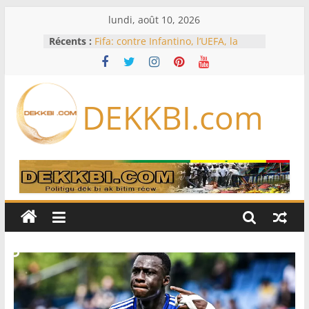
Passer
lundi, août 10, 2026
au
Récents :
Fifa: contre Infantino, l’UEFA, la
contenu
Concacaf et l’AFC veulent rallier « la
famille du football »
L’Iran exige pour rouvrir Ormuz
que les Etats-Unis acceptent
DEKKBI.com
« toutes » ses conditions
Test de dépistage de drogue pour
un pilote d’Air India après un
sérieux incident en vol
Licenciements massifs: le député
Mbaye DIONE interpelle le
gouvernement sur plus de 30 000
emplois
Le projet d’autonomie de la Corse
divise les indépendantistes