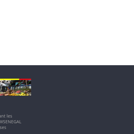
nt les
IEWSENEGAL
 ses