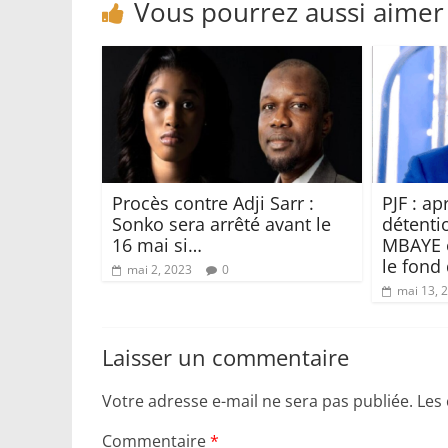
Vous pourrez aussi aimer
Procès contre Adji Sarr :
PJF : a
Sonko sera arrêté avant le
détenti
16 mai si…
MBAYE e
le fond
mai 2, 2023
0
mai 13, 
Laisser un commentaire
Votre adresse e-mail ne sera pas publiée.
Les
Commentaire
*