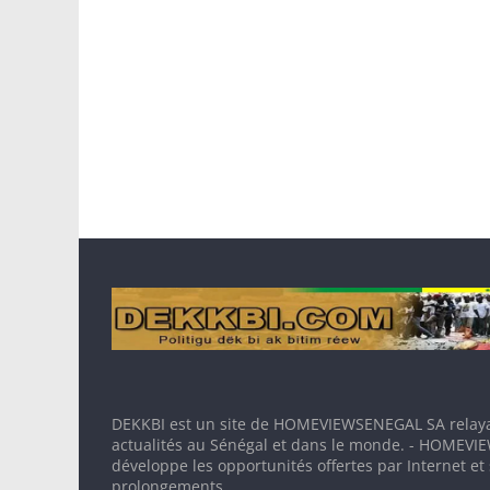
DEKKBI est un site de HOMEVIEWSENEGAL SA relaya
actualités au Sénégal et dans le monde. - HOMEV
développe les opportunités offertes par Internet et
prolongements.