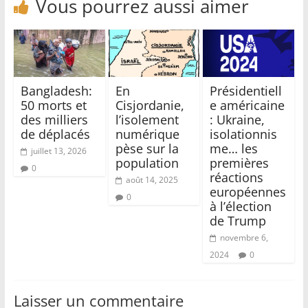
Vous pourrez aussi aimer
Bangladesh:
En
Présidentiell
50 morts et
Cisjordanie,
e américaine
des milliers
l’isolement
: Ukraine,
de déplacés
numérique
isolationnis
pèse sur la
me… les
juillet 13, 2026
population
premières
0
réactions
août 14, 2025
européennes
0
à l’élection
de Trump
novembre 6,
2024
0
Laisser un commentaire