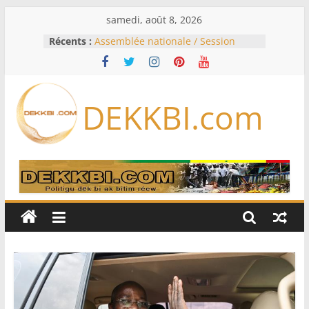
Passer
samedi, août 8, 2026
au
Récents :
Assemblée nationale / Session
contenu
extraordinaire: Six commissions
d’enquête à l’ordre du jour ce lundi
Colombie: investiture du président
de la Espriella
DEKKBI.com
Bénin: Patrice Talon élu président
du Sénat, moins de trois mois
après son départ du pouvoir
Moyen-Orient: l’Arabie saoudite, le
Pakistan et la Turquie signent un
accord de défense
RD Congo: Kinshasa interdit les
exportations de cuivre et de cobalt
concentrés pour valoriser sa
production