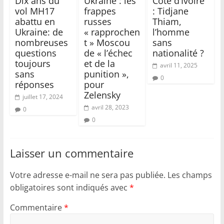
Dix ans du
Ukraine : les
Côte d’Ivoire
vol MH17
frappes
: Tidjane
abattu en
russes
Thiam,
Ukraine: de
« rapprochen
l’homme
nombreuses
t » Moscou
sans
questions
de « l’échec
nationalité ?
toujours
et de la
avril 11, 2025
sans
punition »,
0
réponses
pour
Zelensky
juillet 17, 2024
avril 28, 2023
0
0
Laisser un commentaire
Votre adresse e-mail ne sera pas publiée.
Les champs
obligatoires sont indiqués avec
*
Commentaire
*