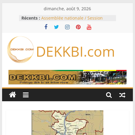
Passer
dimanche, août 9, 2026
au
Récents :
Assemblée nationale / Session
contenu
extraordinaire: Six commissions
d’enquête à l’ordre du jour ce lundi
Colombie: investiture du président
de la Espriella
DEKKBI.com
Bénin: Patrice Talon élu président
du Sénat, moins de trois mois
après son départ du pouvoir
Moyen-Orient: l’Arabie saoudite, le
Pakistan et la Turquie signent un
accord de défense
RD Congo: Kinshasa interdit les
exportations de cuivre et de cobalt
concentrés pour valoriser sa
production