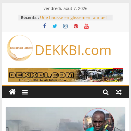
Passer
vendredi, août 7, 2026
au
Récents :
Une hausse en glissement annuel
contenu
de 0,4 % des prix à la
consommation en juin
Transition énergétique juste : des
experts du ministère de l’Énergie
DEKKBI.com
formés à la planification
Code de la famille, cadis et égalité
devant la loi : Dar Al Istiqaamah
soumet ses doléances au ministre
de la Justice
Assemblée nationale : trois projets
et deux propositions de loi au
menu de la session extraordinaire,
lundi
Foot : le Barça annule un amical au
Maroc après la crise migratoire de
Ceuta