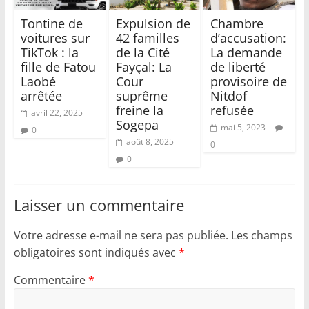
Tontine de
Expulsion de
Chambre
voitures sur
42 familles
d’accusation:
TikTok : la
de la Cité
La demande
fille de Fatou
Fayçal: La
de liberté
Laobé
Cour
provisoire de
arrêtée
suprême
Nitdof
freine la
refusée
avril 22, 2025
Sogepa
mai 5, 2023
0
août 8, 2025
0
0
Laisser un commentaire
Votre adresse e-mail ne sera pas publiée.
Les champs
obligatoires sont indiqués avec
*
Commentaire
*