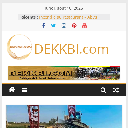
Passer
lundi, août 10, 2026
au
Récents :
Incendie au restaurant « Aby’s
contenu
Garden » : le témoignage glaçant
du livreur sur les heures précédant
le feu
Éclipse solaire du 12 août: les
DEKKBI.com
meilleurs endroits pour l’observer
en Europe, en Amérique du Nord
et en Afrique
États-Unis: à court de munitions, le
Pentagone demande à l’industrie
de l’armement d’accélérer sa
production
États-Unis: 30 ans après le meurtre
de Tupac Shakur, un ex-chef de
gang devant la justice lors d’un
procès historique
Koumpentoum : l’Adn/Nouvel
horizon veut fédérer les forces du
Niani