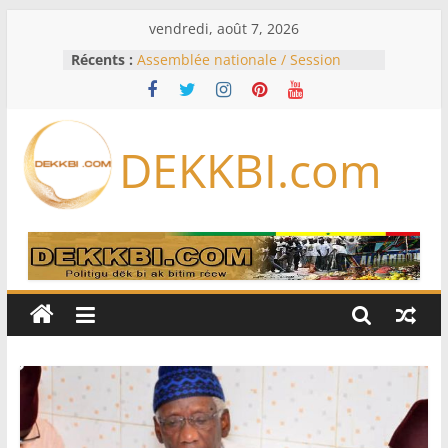
Passer
vendredi, août 7, 2026
au
Récents :
Assemblée nationale / Session
contenu
extraordinaire: Six commissions
d’enquête à l’ordre du jour ce lundi
Colombie: investiture du président
de la Espriella
DEKKBI.com
Bénin: Patrice Talon élu président
du Sénat, moins de trois mois
après son départ du pouvoir
Moyen-Orient: l’Arabie saoudite, le
Pakistan et la Turquie signent un
accord de défense
RD Congo: Kinshasa interdit les
exportations de cuivre et de cobalt
concentrés pour valoriser sa
production