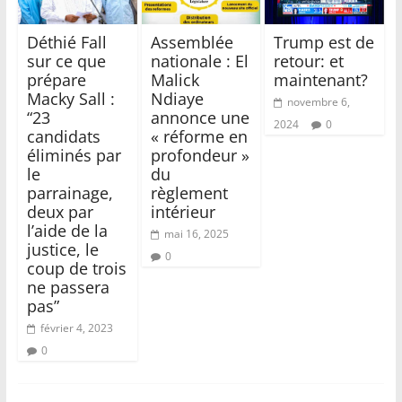
Déthié Fall
Assemblée
Trump est de
sur ce que
nationale : El
retour: et
prépare
Malick
maintenant?
Macky Sall :
Ndiaye
novembre 6,
“23
annonce une
2024
0
candidats
« réforme en
éliminés par
profondeur »
le
du
parrainage,
règlement
deux par
intérieur
l’aide de la
mai 16, 2025
justice, le
0
coup de trois
ne passera
pas”
février 4, 2023
0