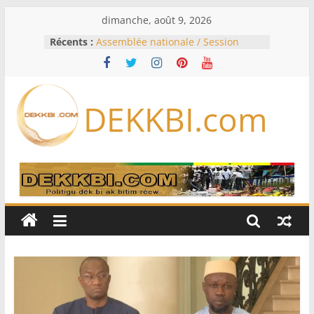
Passer
dimanche, août 9, 2026
au
Récents :
Assemblée nationale / Session
contenu
extraordinaire: Six commissions
d’enquête à l’ordre du jour ce lundi
Colombie: investiture du président
de la Espriella
DEKKBI.com
Bénin: Patrice Talon élu président
du Sénat, moins de trois mois
après son départ du pouvoir
Moyen-Orient: l’Arabie saoudite, le
Pakistan et la Turquie signent un
accord de défense
RD Congo: Kinshasa interdit les
exportations de cuivre et de cobalt
concentrés pour valoriser sa
production