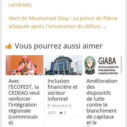
candidats
Mort de Mouhamed Diop : La police de Pikine
attaquée après l’inhumation du défunt
→
Vous pourrez aussi aimer
Avec
Inclusion
Amélioration
l’ECOFEST, la
financière et
des
CEDEAO veut
secteur
dispositifs
renforcer
informel
de lutte
l’intégration
contre le
décembre 9,
régionale
blanchiment
2025
0
(commissair
de capitaux
e)
et le