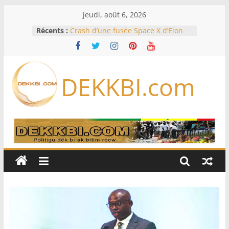
Passer
jeudi, août 6, 2026
au
Récents :
Crash d’une fusée Space X d’Elon
contenu
Musk sur la Lune: entre pollution
spatiale et ouverture sur la
formation des systèmes planétaires
Équipe nationale : Souleymane
DEKKBI.com
Diallo devrait assurer l’intérim des
Lions en septembre
Mondial 2026 – L’exode sur les
bancs africains : Sept
sélectionneurs sur 10 déjà partis
Sécheresse: Faut-il stocker l’eau?
À Ceuta, le bilan des morts monte à
75 côté espagnol, 11 côté marocain