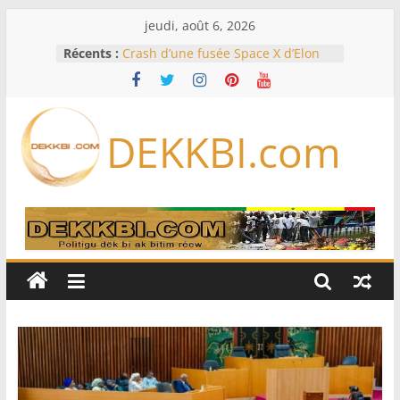
Passer
jeudi, août 6, 2026
au
Récents :
Crash d’une fusée Space X d’Elon
contenu
Musk sur la Lune: entre pollution
spatiale et ouverture sur la
formation des systèmes planétaires
Équipe nationale : Souleymane
DEKKBI.com
Diallo devrait assurer l’intérim des
Lions en septembre
Mondial 2026 – L’exode sur les
bancs africains : Sept
sélectionneurs sur 10 déjà partis
Sécheresse: Faut-il stocker l’eau?
À Ceuta, le bilan des morts monte à
75 côté espagnol, 11 côté marocain