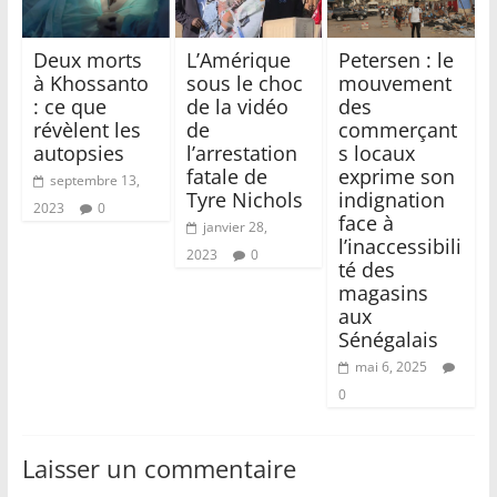
Deux morts
L’Amérique
Petersen : le
à Khossanto
sous le choc
mouvement
: ce que
de la vidéo
des
révèlent les
de
commerçant
autopsies
l’arrestation
s locaux
fatale de
exprime son
septembre 13,
Tyre Nichols
indignation
2023
0
face à
janvier 28,
l’inaccessibili
2023
0
té des
magasins
aux
Sénégalais
mai 6, 2025
0
Laisser un commentaire