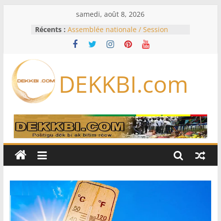
Passer
samedi, août 8, 2026
au
Récents :
Assemblée nationale / Session
contenu
extraordinaire: Six commissions
d’enquête à l’ordre du jour ce lundi
Colombie: investiture du président
de la Espriella
DEKKBI.com
Bénin: Patrice Talon élu président
du Sénat, moins de trois mois
après son départ du pouvoir
Moyen-Orient: l’Arabie saoudite, le
Pakistan et la Turquie signent un
accord de défense
RD Congo: Kinshasa interdit les
exportations de cuivre et de cobalt
concentrés pour valoriser sa
production