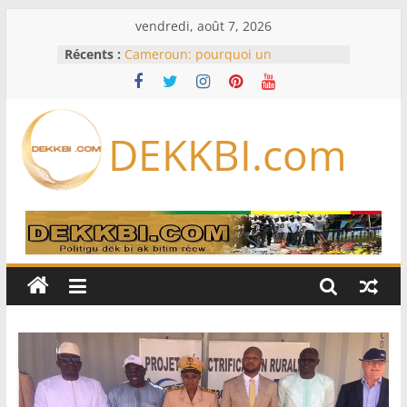
Passer
vendredi, août 7, 2026
au
Récents :
Cameroun: pourquoi un
contenu
remaniement au sommet de
l’armée alors que Paul Biya est hors
du pays
Meta se lance sur le marché des
DEKKBI.com
logiciels écrits par l’IA, dominé par
Anthropic et OpenAI
Bourse : l’Europe bat toujours des
records dans l’espoir d’un accord
Disney s’associe à TikTok pour tirer
davantage profit de ses univers
légendaires
France – Algérie: l’affaire Mehdi
Laribi relance la coopération
policière contre le narcotrafic