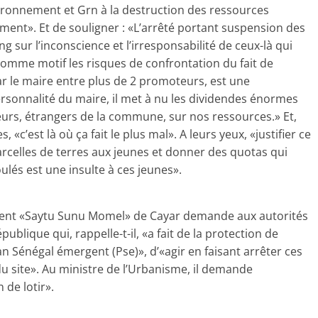
ronnement et Grn à la destruction des ressources
ment». Et de souligner : «L’arrêté portant suspension des
ng sur l’inconscience et l’irresponsabilité de ceux-là qui
comme motif les risques de confrontation du fait de
ar le maire entre plus de 2 promoteurs, est une
ersonnalité du maire, il met à nu les dividendes énormes
eurs, étrangers de la commune, sur nos ressources.» Et,
’est là où ça fait le plus mal». A leurs yeux, «justifier ce
rcelles de terres aux jeunes et donner des quotas qui
ulés est une insulte à ces jeunes».
nement «Saytu Sunu Momel» de Cayar demande aux autorités
blique qui, rappelle-t-il, «a fait de la protection de
 Sénégal émergent (Pse)», d’«agir en faisant arrêter ces
du site». Au ministre de l’Urbanisme, il demande
 de lotir».