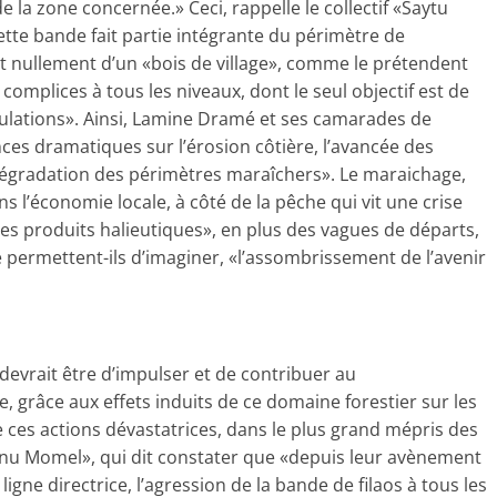
 la zone concernée.» Ceci, rappelle le collectif «Saytu
tte bande fait partie intégrante du périmètre de
git nullement d’un «bois de village», comme le prétendent
complices à tous les niveaux, dont le seul objectif est de
ulations». Ainsi, Lamine Dramé et ses camarades de
es dramatiques sur l’érosion côtière, l’avancée des
dégradation des périmètres maraîchers». Le maraichage,
s l’économie locale, à côté de la pêche qui vit une crise
es produits halieutiques», en plus des vagues de départs,
se permettent-ils d’imaginer, «l’assombrissement de l’avenir
devrait être d’impulser et de contribuer au
 grâce aux effets induits de ce domaine forestier sur les
de ces actions dévastatrices, dans le plus grand mépris des
Sunu Momel», qui dit constater que «depuis leur avènement
ligne directrice, l’agression de la bande de filaos à tous les