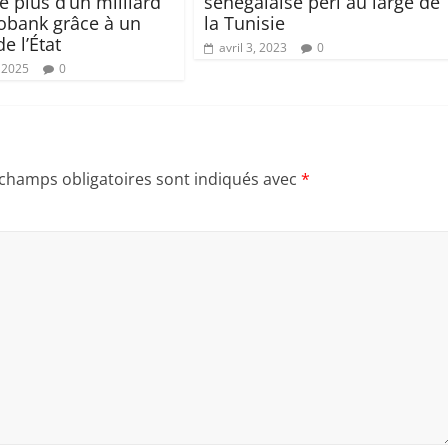
e plus d’un milliard
sénégalaise péri au large de
obank grâce à un
la Tunisie
de l’État
avril 3, 2023
0
 2025
0
 champs obligatoires sont indiqués avec
*