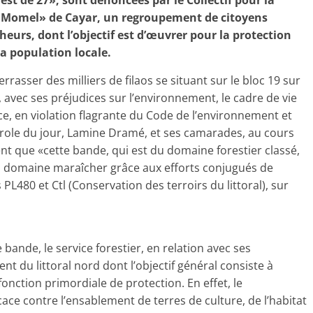
st de 27», sont dénoncées par le Collectif pour la
 Momel» de Cayar, un regroupement de citoyens
cheurs, dont l’objectif est d’œuvrer pour la protection
la population locale.
errasser des milliers de filaos se situant sur le bloc 19 sur
r, avec ses préjudices sur l’environnement, le cadre de vie
 ce, en violation flagrante du Code de l’environnement et
arole du jour, Lamine Dramé, et ses camarades, au cours
ent que «cette bande, qui est du domaine forestier classé,
 du domaine maraîcher grâce aux efforts conjugués de
s PL480 et Ctl (Conservation des terroirs du littoral), sur
 bande, le service forestier, en relation avec ses
 du littoral nord dont l’objectif général consiste à
 fonction primordiale de protection. En effet, le
ace contre l’ensablement de terres de culture, de l’habitat