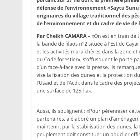
portant sur 37 ha dont la première phase e
défense de l’environnement «Saytu Sunu
originaires du village traditionnel des pê
de l’environnement et du cadre de vie de 
Par Cheikh CAMARA –
«On est en train de t
la bande de filaos n°2 située à l’Est de Caya
et les activités maraîchères dans la zone et
du Code forestier», s’offusquent le porte-p
d’un face-à-face avec la presse. Ils remarqu
vise la fixation des dunes et la protection
l’Usaid et de l’Acdi, dans le cadre des projet
une surface de 125 ha».
Aussi, ils soulignent : «Pour pérenniser cette
partenaires, a élaboré un plan d’aménagement
maintenir, par la stabilisation des dunes, la
peuplement doit constituer un bouclier effic