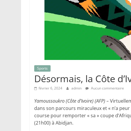
Sports
Désormais, la Côte d’I
février 6, 2024
admin
Aucun commentaire
Yamoussoukro (Côte d’Ivoire) (AFP) –
Virtuelle
dans son parcours miraculeux et « n’a peur 
course pour remporter « sa » coupe d’Afriq
(21h00) à Abidjan.