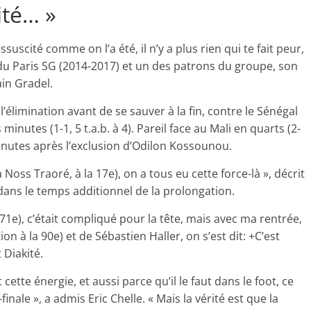
ité… »
scité comme on l’a été, il n’y a plus rien qui te fait peur,
n du Paris SG (2014-2017) et un des patrons du groupe, son
in Gradel.
 l’élimination avant de se sauver à la fin, contre le Sénégal
minutes (1-1, 5 t.a.b. à 4). Pareil face au Mali en quarts (2-
minutes après l’exclusion d’Odilon Kossounou.
oss Traoré, à la 17e), on a tous eu cette force-là », décrit
dans le temps additionnel de la prolongation.
 71e), c’était compliqué pour la tête, mais avec ma rentrée,
on à la 90e) et de Sébastien Haller, on s’est dit: +C’est
 Diakité.
 cette énergie, et aussi parce qu’il le faut dans le foot, ce
inale », a admis Eric Chelle. « Mais la vérité est que la