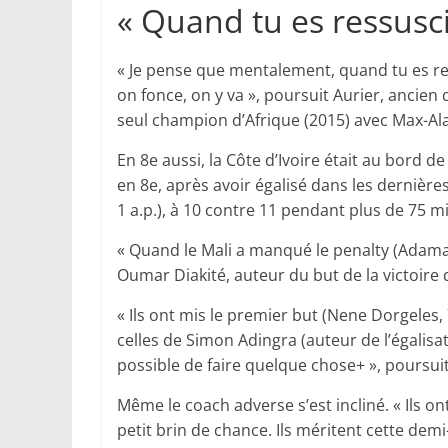
« Quand tu es ressusc
« Je pense que mentalement, quand tu es ressu
on fonce, on y va », poursuit Aurier, ancie
seul champion d’Afrique (2015) avec Max-Ala
En 8e aussi, la Côte d’Ivoire était au bord de
en 8e, après avoir égalisé dans les dernières 
1 a.p.), à 10 contre 11 pendant plus de 75 
« Quand le Mali a manqué le penalty (Adama N
Oumar Diakité, auteur du but de la victoire 
« Ils ont mis le premier but (Nene Dorgeles,
celles de Simon Adingra (auteur de l’égalisati
possible de faire quelque chose+ », poursuit
Même le coach adverse s’est incliné. « Ils ont
petit brin de chance. Ils méritent cette demi-f